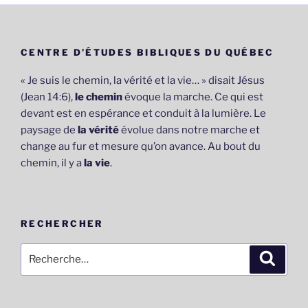
CENTRE D’ÉTUDES BIBLIQUES DU QUÉBEC
« Je suis le chemin, la vérité et la vie… » disait Jésus
(Jean 14:6),
le chemin
évoque la marche. Ce qui est
devant est en espérance et conduit à la lumière. Le
paysage de
la vérité
évolue dans notre marche et
change au fur et mesure qu’on avance. Au bout du
chemin, il y a
la vie
.
RECHERCHER
Recherche
Recher
pour
: