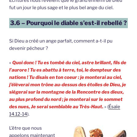
Écritures nous révèlent que le grand ennemi de Dieu
fut un jour le plus sage et le plus bel ange du ciel.
3.6 – Pourquoi le diable s’est-il rebellé ?
Si Dieu a créé un ange parfait, comment a-t-il pu
devenir pécheur ?
«
Quoi donc ! Tu es tombé du ciel, astre brillant, fils de
l’aurore ! Tu es abattu à terre, toi, le dompteur des
nations ! Tu disais en ton coeur : je monterai au ciel,
j’élèverai mon trône au-dessus des étoiles de Dieu, je
siégerai sur la montagne de la Rencontre des dieux,
au plus profond du nord ; je monterai sur le sommet
des nues, Je serai semblable au Très-Haut.
» (
Ésaïe
14.12-14
).
L’être que nous
appelons maintenant