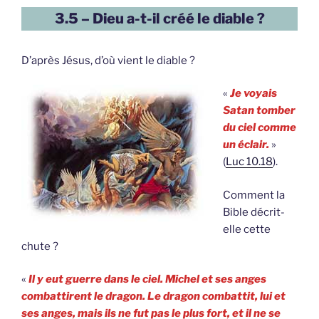
3.5 – Dieu a-t-il créé le diable ?
D’après Jésus, d’où vient le diable ?
«
Je voyais
Satan tomber
du ciel comme
un éclair.
»
(
Luc 10.18
).
Comment la
Bible décrit-
elle cette
chute ?
«
Il y eut guerre dans le ciel. Michel et ses anges
combattirent le dragon. Le dragon combattit, lui et
ses anges, mais ils ne fut pas le plus fort, et il ne se