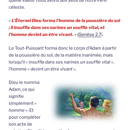
quelle valeur nous avons aux yeux de notre Père
céleste.
«
L’Éternel Dieu forma l’homme de la poussière du sol
; il insuffla dans ses narines un souffle vital, et
l’homme devint un être vivant.
» (
Genèse 2.7
).
Le Tout-Puissant forma donc le corps d’Adam à partir
de la poussière du sol, de la matière inanimée, mais
lorsqu’il «
insuffla dans ses narines un souffle vital
»,
l’homme «
devint un être vivant
».
Dieu le nomma
Adam, ce qui
signifie
simplement «
homme
». Et
pour compléter
son acte de