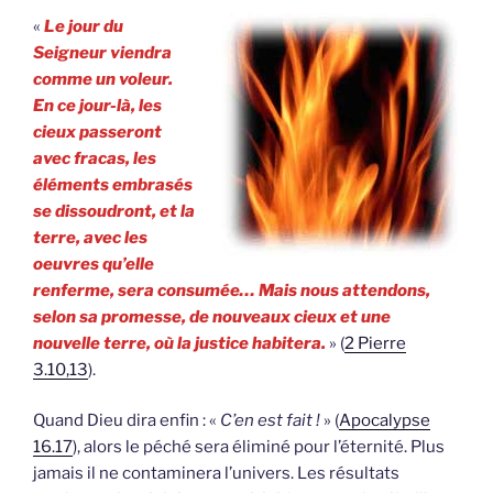
«
Le jour du
Seigneur viendra
comme un voleur.
En ce jour-là, les
cieux passeront
avec fracas, les
éléments embrasés
se dissoudront, et la
terre, avec les
oeuvres qu’elle
renferme, sera consumée… Mais nous attendons,
selon sa promesse, de nouveaux cieux et une
nouvelle terre, où la justice habitera.
» (
2 Pierre
3.10,13
).
Quand Dieu dira enfin : «
C’en est fait !
» (
Apocalypse
16.17
), alors le péché sera éliminé pour l’éternité. Plus
jamais il ne contaminera l’univers. Les résultats