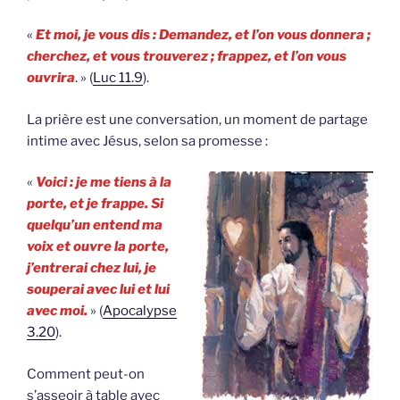
«
Et moi, je vous dis : Demandez, et l’on vous donnera ;
cherchez, et vous trouverez ; frappez, et l’on vous
ouvrira
. » (
Luc 11.9
).
La prière est une conversation, un moment de partage
intime avec Jésus, selon sa promesse :
«
Voici : je me tiens à la
porte, et je frappe. Si
quelqu’un entend ma
voix et ouvre la porte,
j’entrerai chez lui, je
souperai avec lui et lui
avec moi.
» (
Apocalypse
3.20
).
Comment peut-on
s’asseoir à table avec