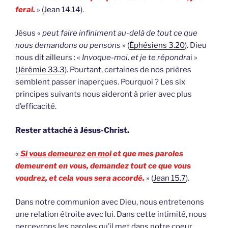
ferai.
» (
Jean 14.14
).
Jésus «
peut faire infiniment au-delà de tout ce que
nous demandons ou pensons
» (
Éphésiens 3.20
). Dieu
nous dit ailleurs : «
Invoque-moi, et je te répondra
i »
(
Jérémie 33.3
). Pourtant, certaines de nos prières
semblent passer inaperçues. Pourquoi ? Les six
principes suivants nous aideront à prier avec plus
d’efficacité.
Rester attaché à Jésus-Christ.
«
Si vous demeurez en moi
et que mes paroles
demeurent en vous, demandez tout ce que vous
voudrez, et cela vous sera accordé.
» (
Jean 15.7
).
Dans notre communion avec Dieu, nous entretenons
une relation étroite avec lui. Dans cette intimité, nous
percevrons les paroles qu’il met dans notre coeur.