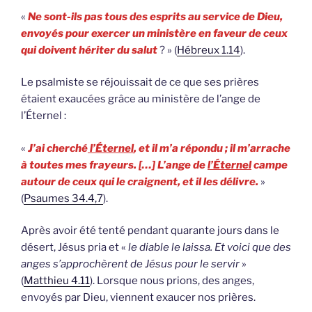
«
Ne sont-ils pas tous des esprits au service de Dieu,
envoyés pour exercer un ministère en faveur de ceux
qui doivent hériter du salut
? » (
Hébreux 1.14
).
Le psalmiste se réjouissait de ce que ses prières
étaient exaucées grâce au ministère de l’ange de
l’Éternel :
«
J’ai cherché
l’Éternel
, et il m’a répondu ; il m’arrache
à toutes mes frayeurs. […] L’ange de
l’Éternel
campe
autour de ceux qui le craignent, et il les délivre.
»
(
Psaumes 34.4,7
).
Après avoir été tenté pendant quarante jours dans le
désert, Jésus pria et «
le diable le laissa. Et voici que des
anges s’approchèrent de Jésus pour le servir
»
(
Matthieu 4.11
). Lorsque nous prions, des anges,
envoyés par Dieu, viennent exaucer nos prières.