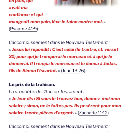
en paix, qui
avait ma
confiance et qui
mangeait mon pain, lève le talon contre moi.
»
(
Psaume 41:9
).
L’accomplissement dans le Nouveau Testament :
«
Jésus lui répondit : C’est celui (le traître, cf. verset
21) pour qui je tremperai le morceau et à qui je le
donnerai. Il trempa le morceau et le donna à Judas,
fils de Simon l’Iscariot.
» (
Jean 13:26
).
Le prix de la trahison.
La prophétie de l’Ancien Testament :
«
Je leur dis : Si vous le trouvez bon, donnez-moi mon
salaire ; sinon, ne le faites pas. Ils pesèrent pour mon
salaire trente pièces d’argent.
» (
Zacharie 11:12
).
L’accomplissement dans le Nouveau Testament :