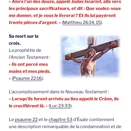
«
Alors l’un des douze, appelé Judas Iscariot, alla vers
les principaux sacrificateurs, et dit : Que voulez-vous
me donner, et je vous le livrerai ? Et ils lui payèrent
trente pièces d’argent.
» (
Matthieu 26:14, 15
).
Sa mort sur la
croix.
La prophétie de
l’Ancien Testament :
«
Ils ont percé mes
mains et mes pieds.
» (
Psaume 22:16
).
L’accomplissement dans le Nouveau Testament :
«
Lorsqu’ils furent arrivés au lieu appelé le Crâne, ils
le crucifièrent là.
» (
Luc 23:33
).
Le
psaume 22
et le
chapitre 53
d’Ésaïe contiennent
une description remarquable de la condamnation et de