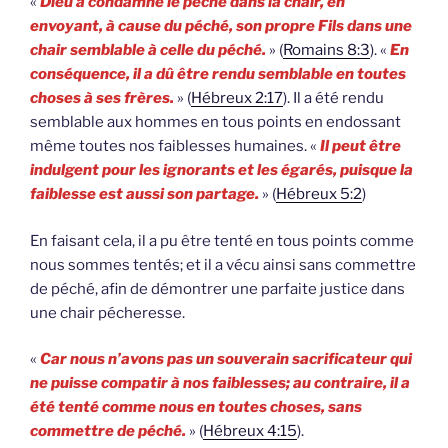
«
Dieu a condamné le péché dans la chair, en
envoyant, à cause du péché, son propre Fils dans une
chair semblable à celle du péché.
» (
Romains 8:3
). «
En
conséquence, il a dû être rendu semblable en toutes
choses à ses frères.
» (
Hébreux 2:17
). Il a été rendu
semblable aux hommes en tous points en endossant
même toutes nos faiblesses humaines. «
Il peut être
indulgent pour les ignorants et les égarés, puisque la
faiblesse est aussi son partage.
» (
Hébreux 5:2
)
En faisant cela, il a pu être tenté en tous points comme
nous sommes tentés; et il a vécu ainsi sans commettre
de péché, afin de démontrer une parfaite justice dans
une chair pécheresse.
«
Car nous n’avons pas un souverain sacrificateur qui
ne puisse compatir à nos faiblesses; au contraire, il a
été tenté comme nous en toutes choses, sans
commettre de péché.
» (
Hébreux 4:15
).