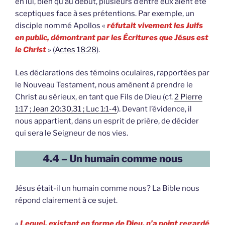
en lui, bien qu’au début, plusieurs d’entre eux aient été
sceptiques face à ses prétentions. Par exemple, un
disciple nommé Apollos «
réfutait vivement les Juifs
en public, démontrant par les Écritures que Jésus est
le Christ
» (
Actes 18:28
).
Les déclarations des témoins oculaires, rapportées par
le Nouveau Testament, nous amènent à prendre le
Christ au sérieux, en tant que Fils de Dieu (cf.
2 Pierre
1:17 ; Jean 20:30,31 ; Luc 1:1-4
). Devant l’évidence, il
nous appartient, dans un esprit de prière, de décider
qui sera le Seigneur de nos vies.
4.4 – Un humain comme nous
Jésus était-il un humain comme nous? La Bible nous
répond clairement à ce sujet.
«
Lequel, existant en forme de Dieu, n’a point regardé