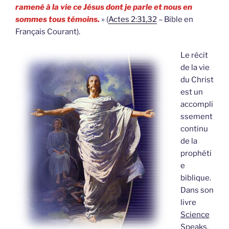
ramené à la vie ce Jésus dont je parle et nous en
sommes tous témoins.
» (
Actes 2:31,32
– Bible en
Français Courant).
Le récit
de la vie
du Christ
est un
accompli
ssement
continu
de la
prophéti
e
biblique.
Dans son
livre
Science
Speaks
,