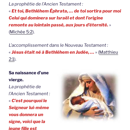
La prophétie de l’Ancien Testament :
«
Et toi, Bethléhem Éphrata, … de toi sortira pour moi
Celui qui dominera sur Israël et dont l’origine
remonte au lointain passé, aux jours d’éternité.
»
(
Michée 5:2
).
L’accomplissement dans le Nouveau Testament :
«
Jésus était né à Bethléhem en Judée, …
» (
Matthieu
2:1
).
Sa naissance d’une
vierge.
La prophétie de
l’Ancien Testament :
«
C’est pourquoi le
Seigneur lui-même
vous donnera un
signe, voici que la
jeune fille est