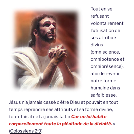
Tout en se
refusant
volontairement
l’utilisation de
ses attributs
divins
(omniscience,
omnipotence et
omniprésence),
afin de revêtir
notre forme
humaine dans
sa faiblesse,
Jésus n’a jamais cessé d’être Dieu et pouvait en tout
temps reprendre ses attributs et sa forme divine,
toutefois il ne l’a jamais fait. «
Car en lui habite
corporellement toute la plénitude de la divinité.
»
(
Colossiens 2:9
).