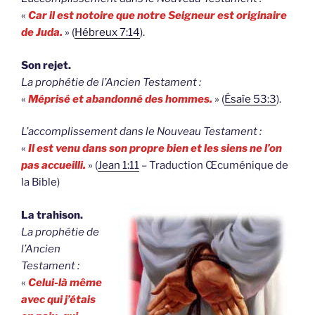
«
Car il est notoire que notre Seigneur est originaire
de Juda.
» (
Hébreux 7:14
).
Son rejet.
La prophétie de l’Ancien Testament :
«
Méprisé et abandonné des hommes.
» (
Ésaïe 53:3
).
L’accomplissement dans le Nouveau Testament :
«
Il est venu dans son propre bien et les siens ne l’on
pas accueilli.
» (
Jean 1:11
– Traduction Œcuménique de
la Bible)
La trahison.
La prophétie de
l’Ancien
Testament :
«
Celui-là même
avec qui j’étais