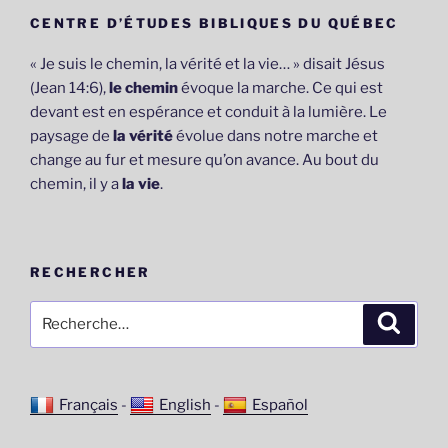
CENTRE D’ÉTUDES BIBLIQUES DU QUÉBEC
« Je suis le chemin, la vérité et la vie… » disait Jésus
(Jean 14:6),
le chemin
évoque la marche. Ce qui est
devant est en espérance et conduit à la lumière. Le
paysage de
la vérité
évolue dans notre marche et
change au fur et mesure qu’on avance. Au bout du
chemin, il y a
la vie
.
RECHERCHER
Recherche
Recher
pour
:
Français
-
English
-
Español