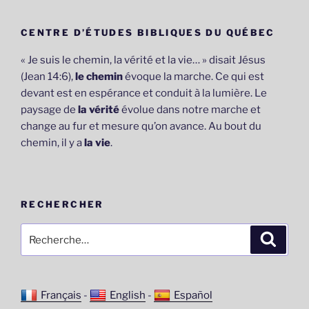
CENTRE D’ÉTUDES BIBLIQUES DU QUÉBEC
« Je suis le chemin, la vérité et la vie… » disait Jésus
(Jean 14:6),
le chemin
évoque la marche. Ce qui est
devant est en espérance et conduit à la lumière. Le
paysage de
la vérité
évolue dans notre marche et
change au fur et mesure qu’on avance. Au bout du
chemin, il y a
la vie
.
RECHERCHER
Recherche
Recher
pour
:
Français
-
English
-
Español