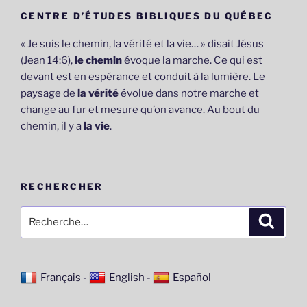
CENTRE D’ÉTUDES BIBLIQUES DU QUÉBEC
« Je suis le chemin, la vérité et la vie… » disait Jésus
(Jean 14:6),
le chemin
évoque la marche. Ce qui est
devant est en espérance et conduit à la lumière. Le
paysage de
la vérité
évolue dans notre marche et
change au fur et mesure qu’on avance. Au bout du
chemin, il y a
la vie
.
RECHERCHER
Recherche
Recher
pour
:
Français
-
English
-
Español