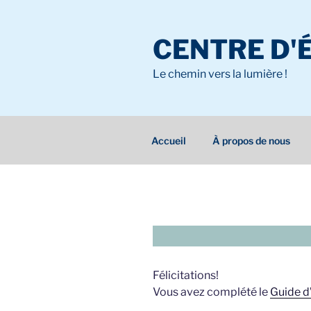
Aller
au
CENTRE D'
contenu
principal
Le chemin vers la lumière !
Accueil
À propos de nous
Félicitations!
Vous avez complété le
Guide d