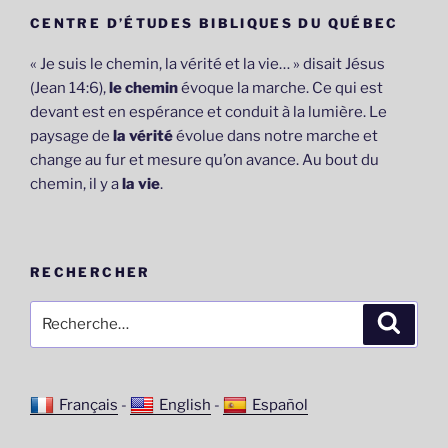
CENTRE D’ÉTUDES BIBLIQUES DU QUÉBEC
« Je suis le chemin, la vérité et la vie… » disait Jésus
(Jean 14:6),
le chemin
évoque la marche. Ce qui est
devant est en espérance et conduit à la lumière. Le
paysage de
la vérité
évolue dans notre marche et
change au fur et mesure qu’on avance. Au bout du
chemin, il y a
la vie
.
RECHERCHER
Recherche
Recher
pour
:
Français
-
English
-
Español