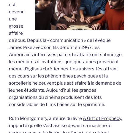
est
devenu
une
grosse
affaire
de sous. Depuis la « communication » de l’évêque
James Pike avec son fils défunt en 1967, les
Américains intéressés par cette affaire ont submergé
les médiums d’invitations, quelques-unes provenant
même d’églises chrétiennes. Les universités offrant
des cours sur les phénomènes psychiques et la
sorcellerie ne peuvent plus satisfaire à la demande de
jeunes étudiants. Aujourd’hui, les grandes
organisations du cinéma produisent des lots
considérables de films basés sur le spiritisme.
Ruth Montgomery, auteure du livre
A Gift of Prophecy
,
rapporte qu’elle s’est assise devant sa machine à
écrire, recevant la dictée de « l’esprit » du défunt