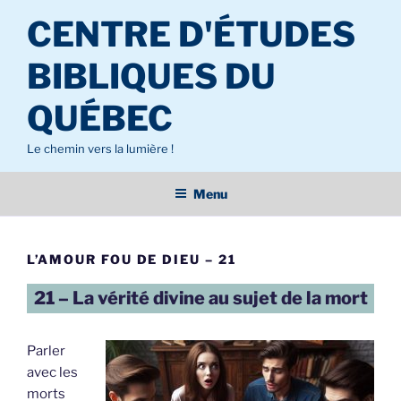
Aller
CENTRE D'ÉTUDES
au
contenu
BIBLIQUES DU
principal
QUÉBEC
Le chemin vers la lumière !
Menu
L’AMOUR FOU DE DIEU – 21
21 – La vérité divine au sujet de la mort
Parler
avec les
morts