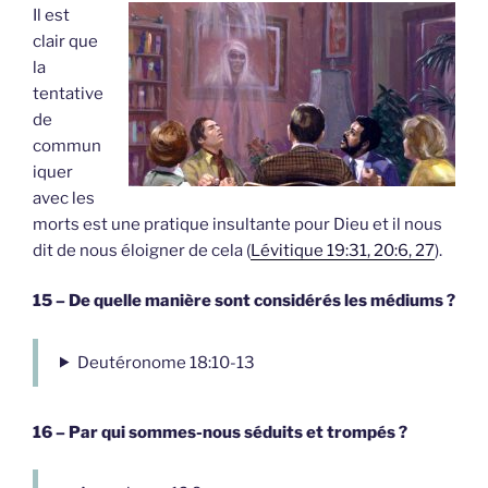
Il est
clair que
la
tentative
de
commun
iquer
avec les
morts est une pratique insultante pour Dieu et il nous
dit de nous éloigner de cela (
Lévitique 19:31, 20:6, 27
).
15 – De quelle manière sont considérés les médiums ?
Deutéronome 18:10-13
16 – Par qui sommes-nous séduits et trompés ?