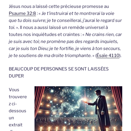
Jésus nous a laissé cette précieuse promesse au
Psaume 32:8
: «
Je t’instruirai et te montrerai la voie
que tu dois suivre; je te conseillerai, j’aurai le regard sur
toi.
». Il nous a aussi laissé un remède universel à
toutes nos inquiétudes et craintes : «
Ne crains rien, car
je suis avec toi; ne promène pas des regards inquiets,
car je suis ton Dieu; je te fortifie, je viens à ton secours,
je te soutiens de ma droite triomphante.
» (
Ésaïe 41:10
).
BEAUCOUP DE PERSONNES SE SONT LAISSÉES
DUPER
Vous
trouvere
z ci-
dessous
un
extrait