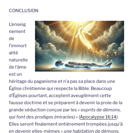
CONCLUSION
L’enseig
nement
de
l’immort
alité
naturelle
de l’âme
est un
héritage du paganisme et n’a pas sa place dans une
Église chrétienne qui respecte la Bible. Beaucoup
d’Églises pourtant, acceptent aveuglément cette
fausse doctrine et se préparent à devenir la proie de la
grande séduction conçue par les «
esprits de démons,
qui font des prodiges (miracles)
» (
Apocalypse 16:14
).
Elles seront finalement entièrement trompées jusqu’à
en devenir elles-mêmes «
une habitation de démons,