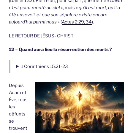
(
Daniel 12:2
). Pierre dit, pour sa part, que même «
David
n’est point monté au ciel
», mais «
qu’il est mort, qu’il a
été enseveli, et que son sépulcre existe encore
aujourd’hui parmi nous
» (
Actes 2:29, 34
).
LE RETOUR DE JÉSUS- CHRIST
12 – Quand aura lieu la résurrection des morts ?
1 Corinthiens 15:21-23
Depuis
Adam et
Ève, tous
les
défunts
se
trouvent