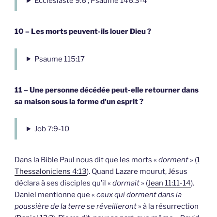
Écclésiaste 9:6 ; Psaume 146:3-4
10 – Les morts peuvent-ils louer Dieu ?
Psaume 115:17
11 – Une personne décédée peut-elle retourner dans
sa maison sous la forme d’un esprit ?
Job 7:9-10
Dans la Bible Paul nous dit que les morts «
dorment
» (
1
Thessaloniciens 4:13
). Quand Lazare mourut, Jésus
déclara à ses disciples qu’il «
dormait
» (
Jean 11:11-14
).
Daniel mentionne que «
ceux qui dorment dans la
poussière de la terre se réveilleront
» à la résurrection