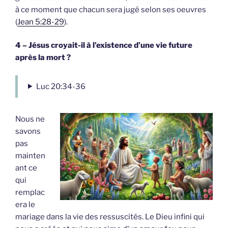
à ce moment que chacun sera jugé selon ses oeuvres
(
Jean 5:28-29
).
4 – Jésus croyait-il à l’existence d’une vie future
après la mort ?
Luc 20:34-36
Nous ne
savons
pas
mainten
ant ce
qui
remplac
era le
mariage dans la vie des ressuscités. Le Dieu infini qui