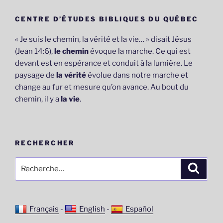
CENTRE D’ÉTUDES BIBLIQUES DU QUÉBEC
« Je suis le chemin, la vérité et la vie… » disait Jésus
(Jean 14:6),
le chemin
évoque la marche. Ce qui est
devant est en espérance et conduit à la lumière. Le
paysage de
la vérité
évolue dans notre marche et
change au fur et mesure qu’on avance. Au bout du
chemin, il y a
la vie
.
RECHERCHER
Recherche
Recher
pour
:
Français
-
English
-
Español