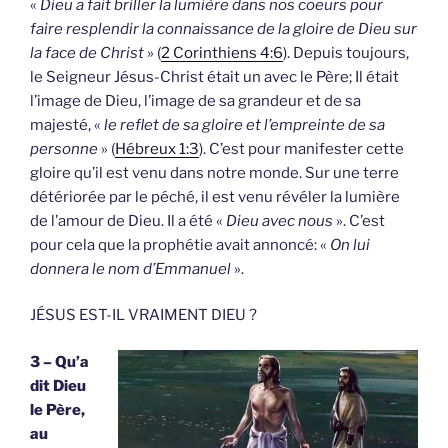
«
Dieu a fait briller la lumière dans nos coeurs pour
faire resplendir la connaissance de la gloire de Dieu sur
la face de Christ
» (
2 Corinthiens 4:6
). Depuis toujours,
le Seigneur Jésus-Christ était un avec le Père; Il était
l’image de Dieu, l’image de sa grandeur et de sa
majesté, «
le reflet de sa gloire et l’empreinte de sa
personne
» (
Hébreux 1:3
). C’est pour manifester cette
gloire qu’il est venu dans notre monde. Sur une terre
détériorée par le péché, il est venu révéler la lumière
de l’amour de Dieu. Il a été «
Dieu avec nous
». C’est
pour cela que la prophétie avait annoncé: «
On lui
donnera le nom d’Emmanuel
».
JÉSUS EST-IL VRAIMENT DIEU ?
3 – Qu’a
dit Dieu
le Père,
au