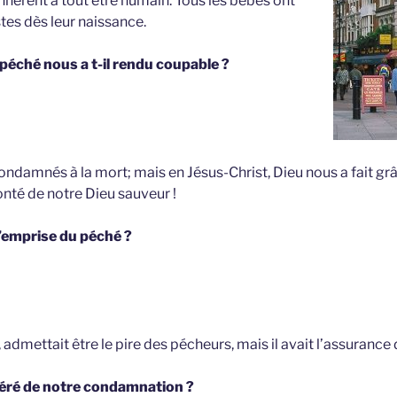
nhérent à tout être humain. Tous les bébés ont
tes dès leur naissance.
 péché nous a t-il rendu coupable ?
damnés à la mort; mais en Jésus-Christ, Dieu nous a fait gr
nté de notre Dieu sauveur !
l’emprise du péché ?
admettait être le pire des pécheurs, mais il avait l’assurance 
éré de notre condamnation ?