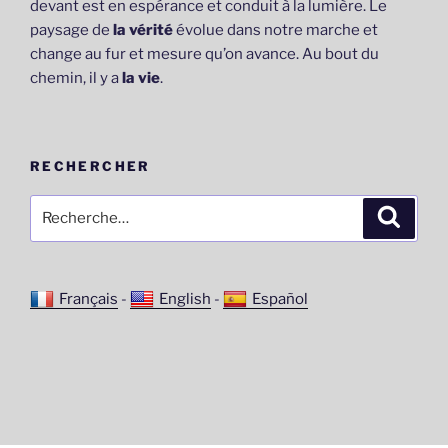
devant est en espérance et conduit à la lumière. Le
paysage de
la vérité
évolue dans notre marche et
change au fur et mesure qu’on avance. Au bout du
chemin, il y a
la vie
.
RECHERCHER
Recherche
Recher
pour
:
Français
-
English
-
Español