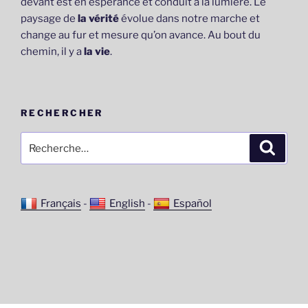
devant est en espérance et conduit à la lumière. Le
paysage de
la vérité
évolue dans notre marche et
change au fur et mesure qu’on avance. Au bout du
chemin, il y a
la vie
.
RECHERCHER
Recherche
Recher
pour
:
Français
-
English
-
Español