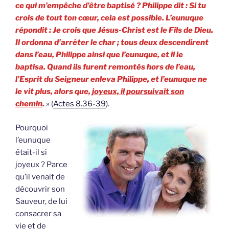
ce qui m’empêche d’être baptisé ? Philippe dit : Si tu
crois de tout ton cœur, cela est possible. L’eunuque
répondit : Je crois que Jésus-Christ est le Fils de Dieu.
Il ordonna d’arrêter le char ; tous deux descendirent
dans l’eau, Philippe ainsi que l’eunuque, et il le
baptisa. Quand ils furent remontés hors de l’eau,
l’Esprit du Seigneur enleva Philippe, et l’eunuque ne
le vit plus, alors que,
joyeux, il poursuivait son
chemin
.
» (
Actes 8.36-39
).
Pourquoi
l’eunuque
était-il si
joyeux ? Parce
qu’il venait de
découvrir son
Sauveur, de lui
consacrer sa
vie et de