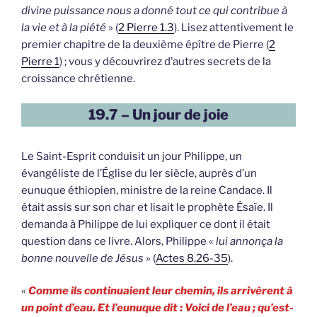
divine puissance nous a donné tout ce qui contribue à
la vie et à la piété
» (
2 Pierre 1.3
). Lisez attentivement le
premier chapitre de la deuxième épître de Pierre (
2
Pierre 1
) ; vous y découvrirez d’autres secrets de la
croissance chrétienne.
19.7 – Un jour de joie
Le Saint-Esprit conduisit un jour Philippe, un
évangéliste de l’Église du Ier siècle, auprès d’un
eunuque éthiopien, ministre de la reine Candace. Il
était assis sur son char et lisait le prophète Ésaïe. Il
demanda à Philippe de lui expliquer ce dont il était
question dans ce livre. Alors, Philippe «
lui annonça la
bonne nouvelle de Jésus
» (
Actes 8.26-35
).
«
Comme ils continuaient leur chemin, ils arrivèrent à
un point d’eau. Et l’eunuque dit : Voici de l’eau ; qu’est-