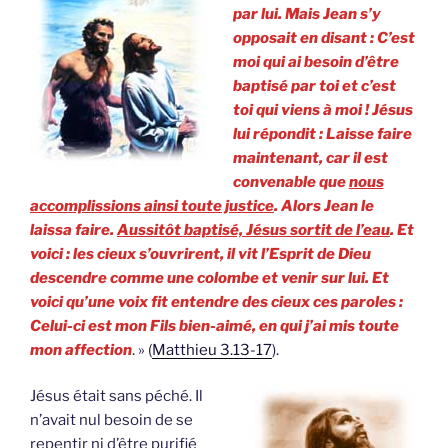
par lui. Mais Jean s’y
opposait en disant : C’est
moi qui ai besoin d’être
baptisé par toi et c’est
toi qui viens à moi ! Jésus
lui répondit : Laisse faire
maintenant, car il est
convenable que
nous
accomplissions ainsi toute justice
. Alors Jean le
laissa faire.
Aussitôt baptisé, Jésus sortit de l’eau
. Et
voici : les cieux s’ouvrirent, il vit l’Esprit de Dieu
descendre comme une colombe et venir sur lui. Et
voici qu’une voix fit entendre des cieux ces paroles :
Celui-ci est mon Fils bien-aimé, en qui j’ai mis toute
mon affection
. » (
Matthieu 3.13-17
).
Jésus était sans péché. Il
n’avait nul besoin de se
repentir ni d’être purifié