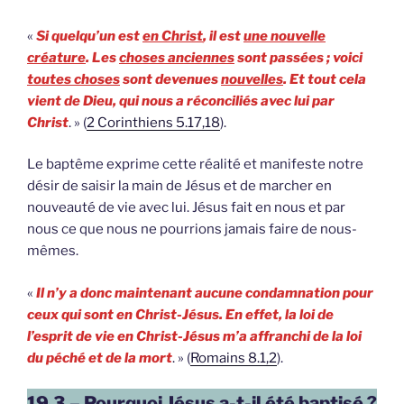
«
Si quelqu’un est
en Christ
, il est
une nouvelle
créature
. Les
choses anciennes
sont passées ; voici
toutes choses
sont devenues
nouvelles
. Et tout cela
vient de Dieu, qui nous a réconciliés avec lui par
Christ
. » (
2 Corinthiens 5.17,18
).
Le baptême exprime cette réalité et manifeste notre
désir de saisir la main de Jésus et de marcher en
nouveauté de vie avec lui. Jésus fait en nous et par
nous ce que nous ne pourrions jamais faire de nous-
mêmes.
«
Il n’y a donc maintenant aucune condamnation pour
ceux qui sont en Christ-Jésus. En effet, la loi de
l’esprit de vie en Christ-Jésus m’a affranchi de la loi
du péché et de la mort
. » (
Romains 8.1,2
).
19.3 – Pourquoi Jésus a-t-il été baptisé ?