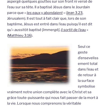
aspergé quelques gouttes sur son front ni versé de
l’eau sur sa tête. Il a baptisé Jésus dans le Jourdain
parce que «
les eaux y abondaient
» (
Jean 3.23
,
Jérusalem). Il est tout à fait clair que, lors de son
baptême, Jésus est entré dans l’eau puisqu’il est dit
qu’«
aussitôt baptisé [immergé],
il sortit de l’eau
»
(
Matthieu 3.16
).
Seul ce
geste
d’enseveliss
ement total
dans l’eau et
de retour à
la surface
symbolise
vraiment notre union complète avec le Christ et sa
grâce toute-puissante qui nous fait passer de la mort à
la vie. Lorsque nous comprenons la véritable