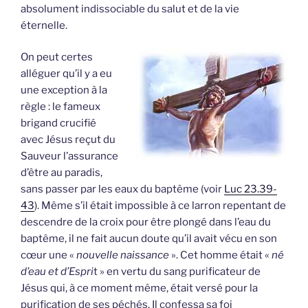
absolument indissociable du salut et de la vie
éternelle.
On peut certes
alléguer qu’il y a eu
une exception à la
règle : le fameux
brigand crucifié
avec Jésus reçut du
Sauveur l’assurance
d’être au paradis,
sans passer par les eaux du baptême (voir
Luc 23.39-
43
). Même s’il était impossible à ce larron repentant de
descendre de la croix pour être plongé dans l’eau du
baptême, il ne fait aucun doute qu’il avait vécu en son
cœur une «
nouvelle naissance
». Cet homme était «
né
d’eau et d’Espri
t » en vertu du sang purificateur de
Jésus qui, à ce moment même, était versé pour la
purification de ses péchés. Il confessa sa foi