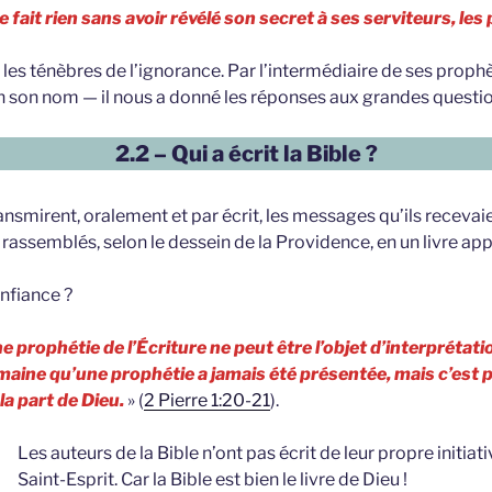
ne fait rien sans avoir révélé son secret à ses serviteurs, le
s les ténèbres de l’ignorance. Par l’intermédiaire de ses pro
n son nom — il nous a donné les réponses aux grandes question
2.2 – Qui a écrit la Bible ?
ransmirent, oralement et par écrit, les messages qu’ils recevai
rassemblés, selon le dessein de la Providence, en un livre appe
onfiance ?
prophétie de l’Écriture ne peut être l’objet d’interprétation
aine qu’une prophétie a jamais été présentée, mais c’est p
a part de Dieu.
» (
2 Pierre 1:20-21
).
Les auteurs de la Bible n’ont pas écrit de leur propre initiat
Saint-Esprit. Car la Bible est bien le livre de Dieu !