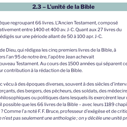
2.3 – L’unité de la Bible
othèque regroupant 66 livres. L’Ancien Testament, composé
mativement entre 1400 et 400 av. J-C. Quant aux 27 livres du
édigés sur une période allant de 50 à 100 apr. J-C.
e Dieu, qui rédigea les cinq premiers livres de la Bible, à
ers l’an 95 de notre ère, l’apôtre Jean achevait
 Nouveau Testament. Au cours des 1500 années qui séparent c
r contribution à la rédaction de la Bible.
nc vécu à des époques diverses, souvent à des siècles d’inter
çants, des bergers, des pêcheurs, des soldats, des médecins
hilosophiques ou politiques dans lesquels ils exercèrent leur m
 possible que les 66 livres de la Bible – avec leurs 1189 chapi
 ? Comme l’a noté F. F. Bruce, professeur d’exégèse et de critiq
e n’est pas seulement une anthologie ; on y décèle une unité pro