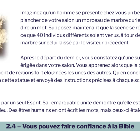
Imaginez qu’un homme se présente chez vous un beau
plancher de votre salon un morceau de marbre curieu
dire un mot. Supposez maintenant que la scène se ré
ce que 40 individus différents soient venus, à tour d
marbre sur celui laissé par le visiteur précédent.
Après le départ du dernier, vous constatez qu’une su
érigée dans votre salon. Vous apprenez alors que la 
ent de régions fort éloignées les unes des autres. Qu’en concl
e cette statue et envoyé des instructions précises à chaque scu
par un seul Esprit. Sa remarquable unité démontre qu’elle est
 Dieu. Des êtres humains en ont écrit les mots, mais ceux-ci étai
2.4 – Vous pouvez faire confiance à la Bible