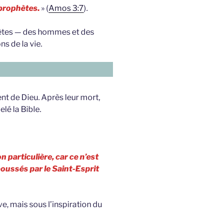
s prophètes.
» (
Amos 3:7
).
phètes — des hommes et des
s de la vie.
ent de Dieu. Après leur mort,
lé la Bible.
 particulière, car ce n’est
oussés par le Saint-Esprit
ive, mais sous l’inspiration du