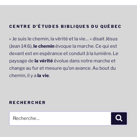
CENTRE D’ÉTUDES BIBLIQUES DU QUÉBEC
« Je suis le chemin, la vérité et la vie… » disait Jésus
(Jean 14:6),
le chemin
évoque la marche. Ce qui est
devant est en espérance et conduit à la lumière. Le
paysage de
la vérité
évolue dans notre marche et
change au fur et mesure qu’on avance. Au bout du
chemin, il y a
la vie
.
RECHERCHER
Recherche
Recher
pour
: