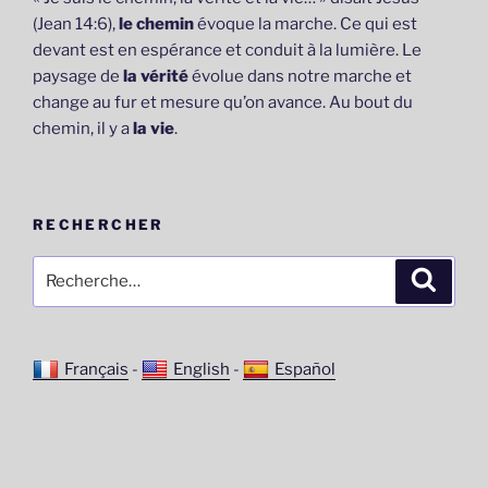
(Jean 14:6),
le chemin
évoque la marche. Ce qui est
devant est en espérance et conduit à la lumière. Le
paysage de
la vérité
évolue dans notre marche et
change au fur et mesure qu’on avance. Au bout du
chemin, il y a
la vie
.
RECHERCHER
Recherche
Recher
pour
:
Français
-
English
-
Español