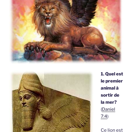
1. Quel est
le premier
animal à
sortir de
la mer?
(
Daniel
7:4
)
Ce lion est