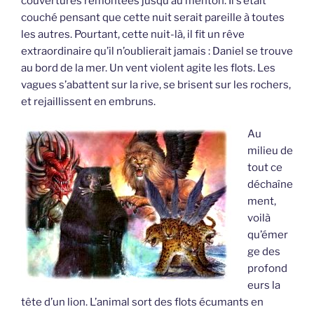
couvertures remontées jusqu’au menton. Il s’était
couché pensant que cette nuit serait pareille à toutes
les autres. Pourtant, cette nuit-là, il fit un rêve
extraordinaire qu’il n’oublierait jamais : Daniel se trouve
au bord de la mer. Un vent violent agite les flots. Les
vagues s’abattent sur la rive, se brisent sur les rochers,
et rejaillissent en embruns.
Au
milieu de
tout ce
déchaîne
ment,
voilà
qu’émer
ge des
profond
eurs la
tête d’un lion. L’animal sort des flots écumants en