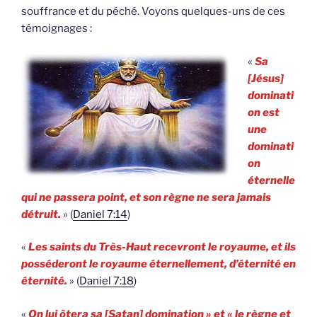
souffrance et du péché. Voyons quelques-uns de ces
témoignages :
«
Sa
[Jésus]
dominati
on est
une
dominati
on
éternelle
qui ne passera point, et son règne ne sera jamais
détruit.
» (
Daniel 7:14
)
«
Les saints du Très-Haut recevront le royaume, et ils
posséderont le royaume éternellement, d’éternité en
éternité.
» (
Daniel 7:18
)
«
On lui ôtera sa [Satan] domination » et « le règne et