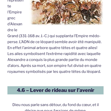
représen
te
l’Empire
grec
d’Alexan
dre le
Grand (331-168 av. J.-C.) qui supplanta l’Empire médo-
perse. L’ADN de ce léopard semble avoir été manipulé.
En effet l’animal arbore quatre têtes et quatre ailes!
Les ailes symbolisent l’extrême rapidité avec laquelle
Alexandre a conquis la plus grande partie du monde
d’alors. Après sa mort, son empire fut divisé en quatre
royaumes symbolisés par les quatre têtes du léopard.
4.6 – Lever de rideau sur l’avenir
Dieu nous parle sans détour, du fond du cœur, et il
désire que nous fassions de même.