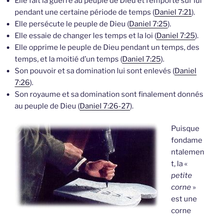
Elle fait la guerre au peuple de Dieu et l’emporte sur lui
pendant une certaine période de temps (
Daniel 7:21
).
Elle persécute le peuple de Dieu (
Daniel 7:25
).
Elle essaie de changer les temps et la loi (
Daniel 7:25
).
Elle opprime le peuple de Dieu pendant un temps, des
temps, et la moitié d’un temps (
Daniel 7:25
).
Son pouvoir et sa domination lui sont enlevés (
Daniel
7:26
).
Son royaume et sa domination sont finalement donnés
au peuple de Dieu (
Daniel 7:26-27
).
Puisque
fondame
ntalemen
t, la «
petite
corne
»
est une
corne