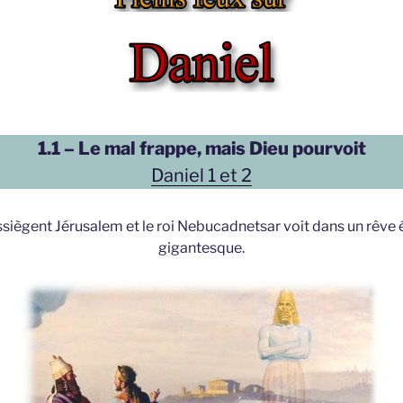
1.1 – Le mal frappe, mais Dieu pourvoit
Daniel 1 et 2
iègent Jérusalem et le roi Nebucadnetsar voit dans un rêve 
gigantesque.