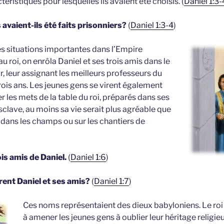
ristiques pour lesquelles ils avaient été choisis. (
Daniel 1:3-
 avaient-ils été faits prisonniers?
(
Daniel 1:3-4
)
es situations importantes dans l’Empire
u roi, on enrôla Daniel et ses trois amis dans le
, leur assignant les meilleurs professeurs du
rois ans. Les jeunes gens se virent également
er les mets de la table du roi, préparés dans ses
esclave, au moins sa vie serait plus agréable que
 dans les champs ou sur les chantiers de
is amis de Daniel.
(
Daniel 1:6
)
ent Daniel et ses amis?
(
Daniel 1:7
)
Ces noms représentaient des dieux babyloniens. Le roi
à amener les jeunes gens à oublier leur héritage religie