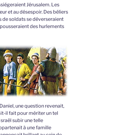
ssiégeraient Jérusalem. Les
ur et au désespoir. Des béliers
es de soldats se déverseraient
fs pousseraient des hurlements
aniel, une question revenait,
-il fait pour mériter un tel
sraël subir une telle
ppartenait à une famille
’annonçait brillant au sein de