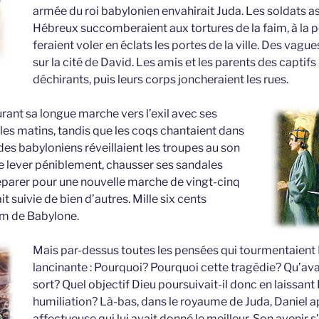
armée du roi babylonien envahirait Juda. Les soldats a
Hébreux succomberaient aux tortures de la faim, à la pe
feraient voler en éclats les portes de la ville. Des vagu
sur la cité de David. Les amis et les parents des capti
déchirants, puis leurs corps joncheraient les rues.
rant sa longue marche vers l’exil avec ses
es matins, tandis que les coqs chantaient dans
rdes babyloniens réveillaient les troupes au son
 se lever péniblement, chausser ses sandales
réparer pour une nouvelle marche de vingt-cinq
t suivie de bien d’autres. Mille six cents
em de Babylone.
Mais par-dessus toutes les pensées qui tourmentaient D
lancinante : Pourquoi? Pourquoi cette tragédie? Qu’avait
sort? Quel objectif Dieu poursuivait-il donc en laissant I
humiliation? Là-bas, dans le royaume de Juda, Daniel a
affectueuse qui lui avait donné le meilleur. Son avenir s