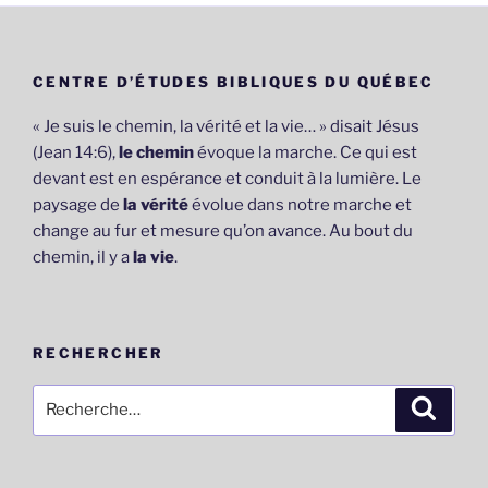
CENTRE D’ÉTUDES BIBLIQUES DU QUÉBEC
« Je suis le chemin, la vérité et la vie… » disait Jésus
(Jean 14:6),
le chemin
évoque la marche. Ce qui est
devant est en espérance et conduit à la lumière. Le
paysage de
la vérité
évolue dans notre marche et
change au fur et mesure qu’on avance. Au bout du
chemin, il y a
la vie
.
RECHERCHER
Recherche
Recher
pour
: