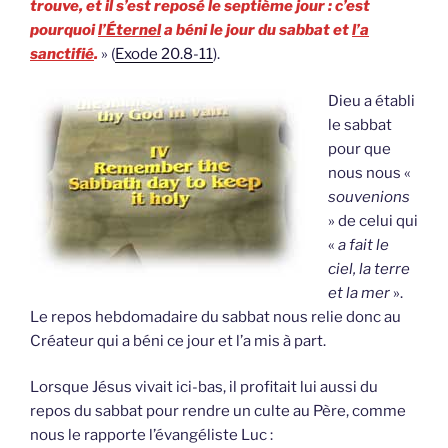
trouve, et il s’est reposé le septième jour : c’est
pourquoi
l’Éternel
a béni le jour du sabbat et
l’a
sanctifié
.
» (
Exode 20.8-11
).
Dieu a établi
le sabbat
pour que
nous nous «
souvenions
» de celui qui
«
a fait le
ciel, la terre
et la mer
».
Le repos hebdomadaire du sabbat nous relie donc au
Créateur qui a béni ce jour et l’a mis à part.
Lorsque Jésus vivait ici-bas, il profitait lui aussi du
repos du sabbat pour rendre un culte au Père, comme
nous le rapporte l’évangéliste Luc :