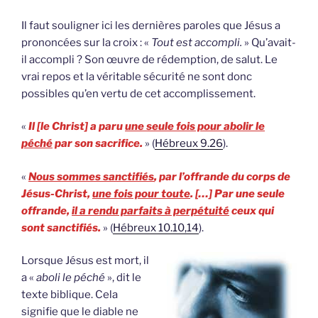
Il faut souligner ici les dernières paroles que Jésus a
prononcées sur la croix : «
Tout est accompli.
» Qu’avait-
il accompli ? Son œuvre de rédemption, de salut. Le
vrai repos et la véritable sécurité ne sont donc
possibles qu’en vertu de cet accomplissement.
«
Il [le Christ] a paru
une seule fois pour abolir le
péché
par son sacrifice.
» (
Hébreux 9.26
).
«
Nous sommes sanctifiés
, par l’offrande du corps de
Jésus-Christ,
une fois pour toute
. […] Par une seule
offrande,
il a rendu parfaits à perpétuité
ceux qui
sont sanctifiés.
» (
Hébreux 10.10,14
).
Lorsque Jésus est mort, il
a «
aboli le péché
», dit le
texte biblique. Cela
signifie que le diable ne