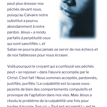
peut plus dresser nos
péchés devant nous,
puisqu’au Calvaire notre
substitut a pourvu
abondamment à notre
pardon. Jésus «
a rendu
parfaits à perpétuité ceux
qui sont sanctifiés
», et
Satan ne pourra plus jamais se servir de nos échecs et
de nos faiblesses pour nous écraser.
Voilà pourquoi le croyant qui a confessé ses péchés
peut «
se reposer
» dans l’œuvre accomplie par le
Christ. C’est fait ! Nous sommes acceptés, pardonnés,
justifiés, purifiés ! La culpabilité est la cause sous-
jacente de bien des comportements compulsifs et
provoque de l’agitation dans nos vies. Mais Jésus a
résolu le problème de la culpabilité une fois pour
toutes à la croix. Son cri, «
Tout est accompli !
», est le