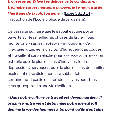
trouveras en Yahvé tes délices, je te conduirai en
triomphe sur les hauteurs du pays, je te nourrirai de
l’héritage de Jacob, ton père
.
» (
Ésaïe 58.13,14
–
Traduction de l’École biblique de Jérusalem).
Ce passage suggère que le sabbat est une porte
ouverte sur les meilleures choses de la vie : nous
monterons «
sur les hauteurs
» et jouirons «
de
l’héritage
». Les gens d’aujourd’hui jouent des coudes
et travaillent sans relâche pour «
réussir
». La pression
est telle que de plus en plus d’individus font des
dépressions nerveuses, que de plus en plus de familles
explosent et se disloquent. Le sabbat fait
certainement partie des remèdes divins pour tous
ceux qui aspirent à une vie meilleure.
«
Dans notre culture, le travail est devenu un dieu. Il
organise notre vie et détermine notre identité. Il
domine la vie des hommes à tel point qu’ils n’ont plus