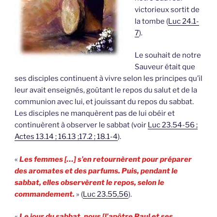
victorieux sortit de
la tombe (
Luc 24.1-
7
).
Le souhait de notre
Sauveur était que
ses disciples continuent à vivre selon les principes qu’il
leur avait enseignés, goûtant le repos du salut et de la
communion avec lui, et jouissant du repos du sabbat.
Les disciples ne manquèrent pas de lui obéir et
continuèrent à observer le sabbat (voir
Luc 23.54-56 ;
Actes 13.14 ; 16.13 ;17.2 ; 18.1-4
).
«
Les femmes […] s’en retournèrent pour préparer
des aromates et des parfums. Puis, pendant le
sabbat, elles observèrent le repos, selon le
commandement.
» (
Luc 23.55,56
).
«
Le jour du sabbat, nous [l’apôtre Paul et ses