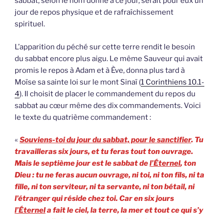
sabbat, selon le nom donné à ce jour, serait pour eux un
jour de repos physique et de rafraîchissement
spirituel.
L’apparition du péché sur cette terre rendit le besoin
du sabbat encore plus aigu. Le même Sauveur qui avait
promis le repos à Adam et à Ève, donna plus tard à
Moïse sa sainte loi sur le mont Sinaï (
1 Corinthiens 10.1-
4
). Il choisit de placer le commandement du repos du
sabbat au cœur même des dix commandements. Voici
le texte du quatrième commandement :
«
Souviens-toi du jour du sabbat, pour le sanctifier
. Tu
travailleras six jours, et tu feras tout ton ouvrage.
Mais le septième jour est le sabbat de
l’Éternel
, ton
Dieu : tu ne feras aucun ouvrage, ni toi, ni ton fils, ni ta
fille, ni ton serviteur, ni ta servante, ni ton bétail, ni
l’étranger qui réside chez toi. Car en six jours
l’Éternel
a fait le ciel, la terre, la mer et tout ce qui s’y