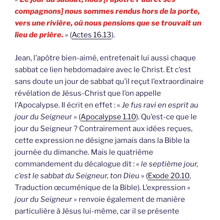
compagnons] nous sommes rendus hors de la porte,
vers une rivière, où nous pensions que se trouvait un
lieu de prière.
» (
Actes 16.13
).
Jean, l’apôtre bien-aimé, entretenait lui aussi chaque
sabbat ce lien hebdomadaire avec le Christ. Et c’est
sans doute un jour de sabbat qu’il reçut l’extraordinaire
révélation de Jésus-Christ que l’on appelle
l’Apocalypse. Il écrit en effet : «
Je fus ravi en esprit au
jour du Seigneu
r » (
Apocalypse 1.10
). Qu’est-ce que le
jour du Seigneur ? Contrairement aux idées reçues,
cette expression ne désigne jamais dans la Bible la
journée du dimanche. Mais le quatrième
commandement du décalogue dit : «
le septième jour,
c’est le sabbat du Seigneur, ton Dieu
» (
Exode 20.10
,
Traduction œcuménique de la Bible). L’expression «
jour du Seigneur
» renvoie également de manière
particulière à Jésus lui-même, car il se présente