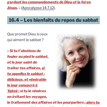
gardent les commandements de Dieu et la foi en
Jésus
.
» (
Apocalypse 14.7,12
).
16.4 – Les bienfaits du repos du sabbat
Que promet Dieu à ceux
qui aiment le sabbat ?
«
Si tu t’abstiens de
fouler au pied le sabbat,
et le jour saint de
traiter tes affaires,
si
tu appelles le sabbat :
délicieux, et vénérable
le jour consacré à
Yahvé
; si tu le vénères
en évitant les voyages,
le traitement des affaires et les pourparlers ;
alors tu