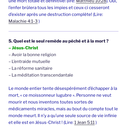
une mort totale et définitive! (lire:
Matthieu 10:28
). Oui,
l’enfer brûlera tous les impies et ceux-ci cesseront
d’exister après une destruction complète! (Lire:
Malachie 4:1-3
)
5. Quel est le seul remède au péché et à la mort ?
– Jésus-Christ
– Avoir la bonne religion
– L’entraide mutuelle
– La réforme sanitaire
– La méditation transcendantale
Le monde entier tente désespérément d’échapper à la
mort, « ce moissonneur lugubre ». Personne ne veut
mourir et nous inventons toutes sortes de
médicaments miracles, mais au bout du compte tout le
monde meurt. Il n’y a qu’une seule source de vie infinie
et elle est en Jésus-Christ ! (Lire:
1 Jean 5:11
)