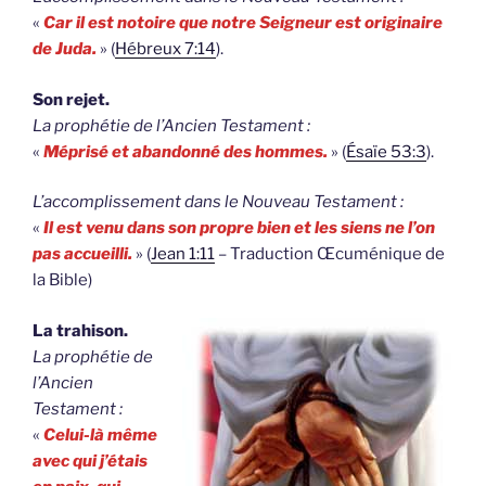
«
Car il est notoire que notre Seigneur est originaire
de Juda.
» (
Hébreux 7:14
).
Son rejet.
La prophétie de l’Ancien Testament :
«
Méprisé et abandonné des hommes.
» (
Ésaïe 53:3
).
L’accomplissement dans le Nouveau Testament :
«
Il est venu dans son propre bien et les siens ne l’on
pas accueilli.
» (
Jean 1:11
– Traduction Œcuménique de
la Bible)
La trahison.
La prophétie de
l’Ancien
Testament :
«
Celui-là même
avec qui j’étais