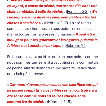
«
Dieu a condamné le péché dans la chair, en
envoyant, à cause du péché, son propre Fils dans une
chair semblable à celle du péché.
» (
Romains 8:3
). «
En
conséquence, il a dû être rendu semblable en toutes
choses à ses frères.
» (
Hébreux 2:17
). Il a été rendu
semblable aux hommes en tous points en endossant
même toutes nos faiblesses humaines. «
Il peut être
indulgent pour les ignorants et les égarés, puisque la
faiblesse est aussi son partage.
» (
Hébreux 5:2
)
En faisant cela, il a pu être tenté en tous points comme
nous sommes tentés; et il a vécu ainsi sans commettre
de péché, afin de démontrer une parfaite justice dans
une chair pécheresse.
«
Car nous n’avons pas un souverain sacrificateur qui
ne puisse compatir à nos faiblesses; au contraire, il a
été tenté comme nous en toutes choses, sans
commettre de péché.
» (
Hébreux 4:15
).