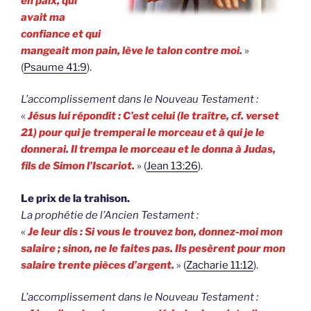
en paix, qui
avait ma
confiance et qui
mangeait mon pain, lève le talon contre moi.
»
(
Psaume 41:9
).
L’accomplissement dans le Nouveau Testament :
«
Jésus lui répondit : C’est celui (le traître, cf. verset
21) pour qui je tremperai le morceau et à qui je le
donnerai. Il trempa le morceau et le donna à Judas,
fils de Simon l’Iscariot.
» (
Jean 13:26
).
Le prix de la trahison.
La prophétie de l’Ancien Testament :
«
Je leur dis : Si vous le trouvez bon, donnez-moi mon
salaire ; sinon, ne le faites pas. Ils pesèrent pour mon
salaire trente pièces d’argent.
» (
Zacharie 11:12
).
L’accomplissement dans le Nouveau Testament :