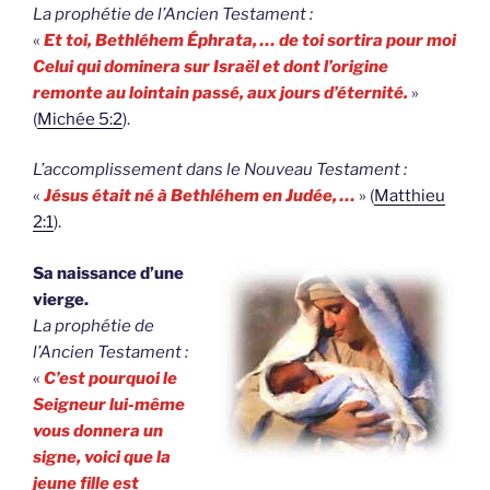
La prophétie de l’Ancien Testament :
«
Et toi, Bethléhem Éphrata, … de toi sortira pour moi
Celui qui dominera sur Israël et dont l’origine
remonte au lointain passé, aux jours d’éternité.
»
(
Michée 5:2
).
L’accomplissement dans le Nouveau Testament :
«
Jésus était né à Bethléhem en Judée, …
» (
Matthieu
2:1
).
Sa naissance d’une
vierge.
La prophétie de
l’Ancien Testament :
«
C’est pourquoi le
Seigneur lui-même
vous donnera un
signe, voici que la
jeune fille est