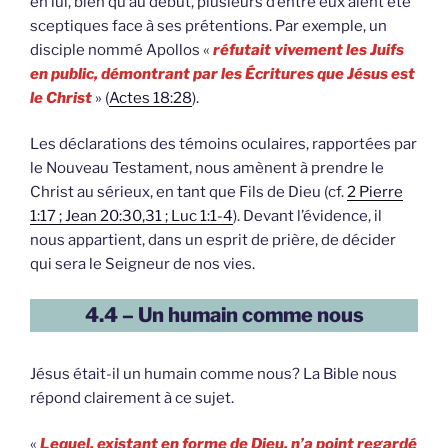
en lui, bien qu’au début, plusieurs d’entre eux aient été
sceptiques face à ses prétentions. Par exemple, un
disciple nommé Apollos «
réfutait vivement les Juifs
en public, démontrant par les Écritures que Jésus est
le Christ
» (
Actes 18:28
).
Les déclarations des témoins oculaires, rapportées par
le Nouveau Testament, nous amènent à prendre le
Christ au sérieux, en tant que Fils de Dieu (cf.
2 Pierre
1:17 ; Jean 20:30,31 ; Luc 1:1-4
). Devant l’évidence, il
nous appartient, dans un esprit de prière, de décider
qui sera le Seigneur de nos vies.
4.4 – Un humain comme nous
Jésus était-il un humain comme nous? La Bible nous
répond clairement à ce sujet.
«
Lequel, existant en forme de Dieu, n’a point regardé