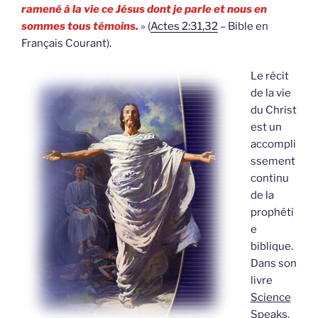
ramené à la vie ce Jésus dont je parle et nous en
sommes tous témoins.
» (
Actes 2:31,32
– Bible en
Français Courant).
Le récit
de la vie
du Christ
est un
accompli
ssement
continu
de la
prophéti
e
biblique.
Dans son
livre
Science
Speaks
,