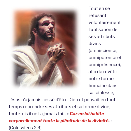
Tout en se
refusant
volontairement
l’utilisation de
ses attributs
divins
(omniscience,
omnipotence et
omniprésence),
afin de revêtir
notre forme
humaine dans
sa faiblesse,
Jésus n’a jamais cessé d’être Dieu et pouvait en tout
temps reprendre ses attributs et sa forme divine,
toutefois il ne l’a jamais fait. «
Car en lui habite
corporellement toute la plénitude de la divinité.
»
(
Colossiens 2:9
).