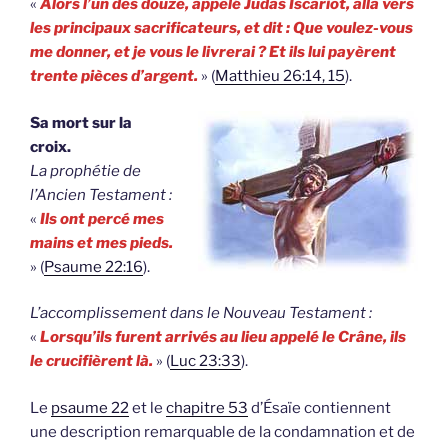
«
Alors l’un des douze, appelé Judas Iscariot, alla vers
les principaux sacrificateurs, et dit : Que voulez-vous
me donner, et je vous le livrerai ? Et ils lui payèrent
trente pièces d’argent.
» (
Matthieu 26:14, 15
).
Sa mort sur la
croix.
La prophétie de
l’Ancien Testament :
«
Ils ont percé mes
mains et mes pieds.
» (
Psaume 22:16
).
L’accomplissement dans le Nouveau Testament :
«
Lorsqu’ils furent arrivés au lieu appelé le Crâne, ils
le crucifièrent là.
» (
Luc 23:33
).
Le
psaume 22
et le
chapitre 53
d’Ésaïe contiennent
une description remarquable de la condamnation et de