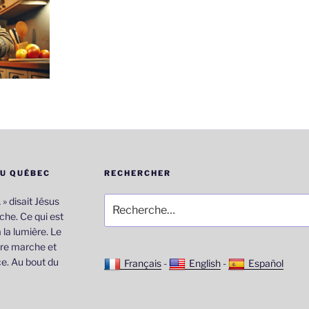
DU QUÉBEC
RECHERCHER
Recherche
… » disait Jésus
pour
he. Ce qui est
:
 la lumière. Le
re marche et
e. Au bout du
Français
-
English
-
Español