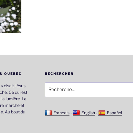
DU QUÉBEC
RECHERCHER
Recherche
… » disait Jésus
pour
he. Ce qui est
:
 la lumière. Le
re marche et
e. Au bout du
Français
-
English
-
Español