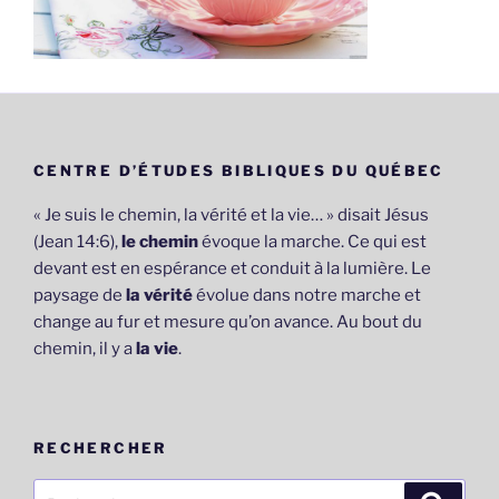
CENTRE D’ÉTUDES BIBLIQUES DU QUÉBEC
« Je suis le chemin, la vérité et la vie… » disait Jésus
(Jean 14:6),
le chemin
évoque la marche. Ce qui est
devant est en espérance et conduit à la lumière. Le
paysage de
la vérité
évolue dans notre marche et
change au fur et mesure qu’on avance. Au bout du
chemin, il y a
la vie
.
RECHERCHER
Recherche
Recher