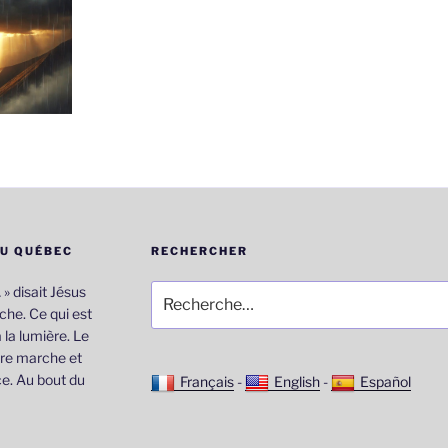
DU QUÉBEC
RECHERCHER
Recherche
… » disait Jésus
pour
he. Ce qui est
:
 la lumière. Le
re marche et
e. Au bout du
Français
-
English
-
Español