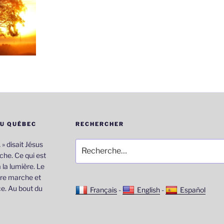
DU QUÉBEC
RECHERCHER
Recherche
… » disait Jésus
pour
he. Ce qui est
:
 la lumière. Le
re marche et
e. Au bout du
Français
-
English
-
Español