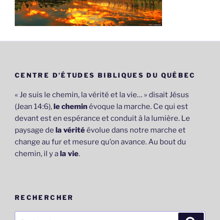
CENTRE D’ÉTUDES BIBLIQUES DU QUÉBEC
« Je suis le chemin, la vérité et la vie… » disait Jésus
(Jean 14:6),
le chemin
évoque la marche. Ce qui est
devant est en espérance et conduit à la lumière. Le
paysage de
la vérité
évolue dans notre marche et
change au fur et mesure qu’on avance. Au bout du
chemin, il y a
la vie
.
RECHERCHER
Recherche
Recher