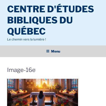
Aller
CENTRE D'ÉTUDES
au
contenu
BIBLIQUES DU
principal
QUÉBEC
Le chemin vers la lumière !
Menu
Image-16e