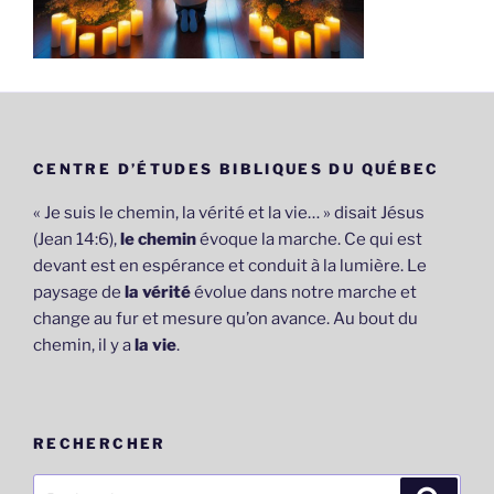
CENTRE D’ÉTUDES BIBLIQUES DU QUÉBEC
« Je suis le chemin, la vérité et la vie… » disait Jésus
(Jean 14:6),
le chemin
évoque la marche. Ce qui est
devant est en espérance et conduit à la lumière. Le
paysage de
la vérité
évolue dans notre marche et
change au fur et mesure qu’on avance. Au bout du
chemin, il y a
la vie
.
RECHERCHER
Recherche
Recher