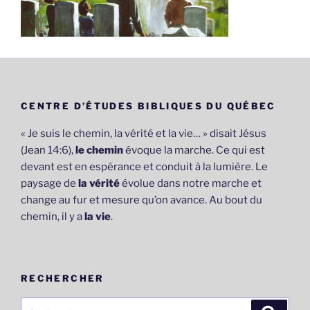
CENTRE D’ÉTUDES BIBLIQUES DU QUÉBEC
« Je suis le chemin, la vérité et la vie… » disait Jésus
(Jean 14:6),
le chemin
évoque la marche. Ce qui est
devant est en espérance et conduit à la lumière. Le
paysage de
la vérité
évolue dans notre marche et
change au fur et mesure qu’on avance. Au bout du
chemin, il y a
la vie
.
RECHERCHER
Recherche
Recher