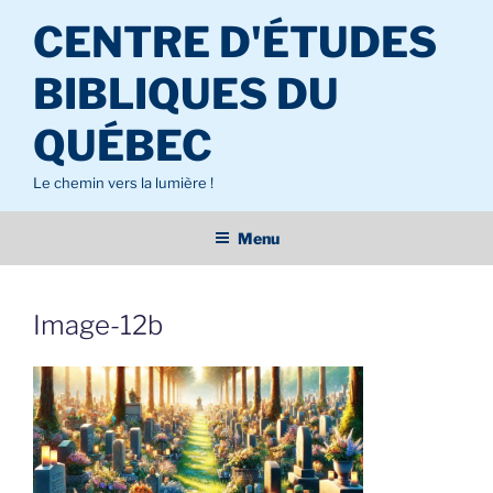
Aller
CENTRE D'ÉTUDES
au
contenu
BIBLIQUES DU
principal
QUÉBEC
Le chemin vers la lumière !
Menu
Image-12b