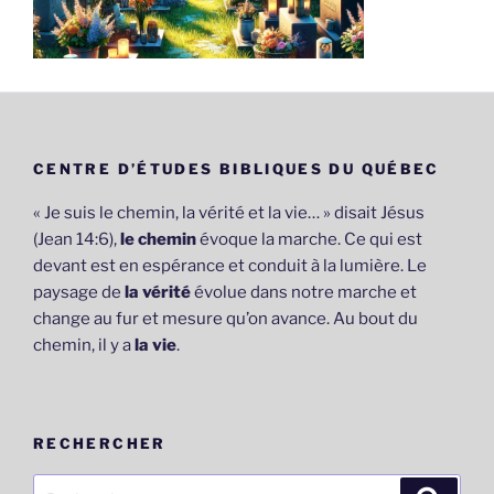
CENTRE D’ÉTUDES BIBLIQUES DU QUÉBEC
« Je suis le chemin, la vérité et la vie… » disait Jésus
(Jean 14:6),
le chemin
évoque la marche. Ce qui est
devant est en espérance et conduit à la lumière. Le
paysage de
la vérité
évolue dans notre marche et
change au fur et mesure qu’on avance. Au bout du
chemin, il y a
la vie
.
RECHERCHER
Recherche
Recher