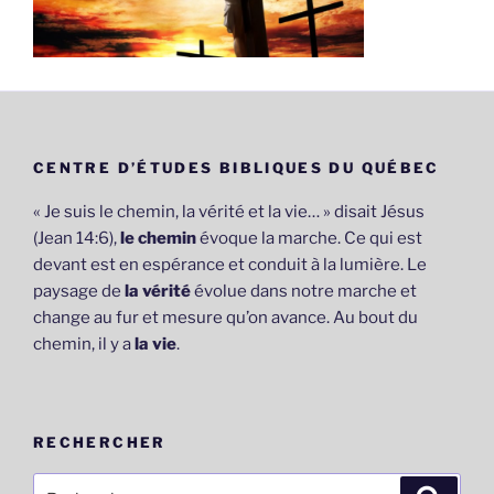
CENTRE D’ÉTUDES BIBLIQUES DU QUÉBEC
« Je suis le chemin, la vérité et la vie… » disait Jésus
(Jean 14:6),
le chemin
évoque la marche. Ce qui est
devant est en espérance et conduit à la lumière. Le
paysage de
la vérité
évolue dans notre marche et
change au fur et mesure qu’on avance. Au bout du
chemin, il y a
la vie
.
RECHERCHER
Recherche
Recher