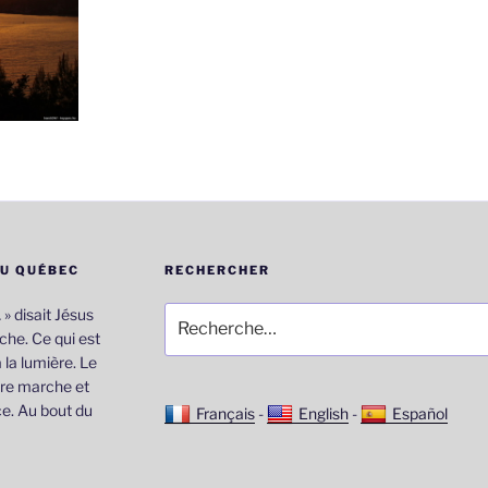
DU QUÉBEC
RECHERCHER
Recherche
… » disait Jésus
pour
he. Ce qui est
:
 la lumière. Le
re marche et
e. Au bout du
Français
-
English
-
Español