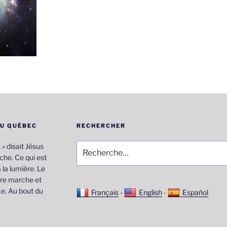
DU QUÉBEC
RECHERCHER
Recherche
… » disait Jésus
pour
he. Ce qui est
:
 la lumière. Le
re marche et
e. Au bout du
Français
-
English
-
Español