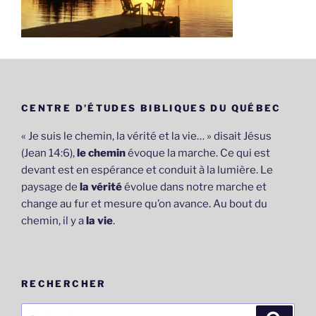
CENTRE D’ÉTUDES BIBLIQUES DU QUÉBEC
« Je suis le chemin, la vérité et la vie… » disait Jésus
(Jean 14:6),
le chemin
évoque la marche. Ce qui est
devant est en espérance et conduit à la lumière. Le
paysage de
la vérité
évolue dans notre marche et
change au fur et mesure qu’on avance. Au bout du
chemin, il y a
la vie
.
RECHERCHER
Recherche
Recher