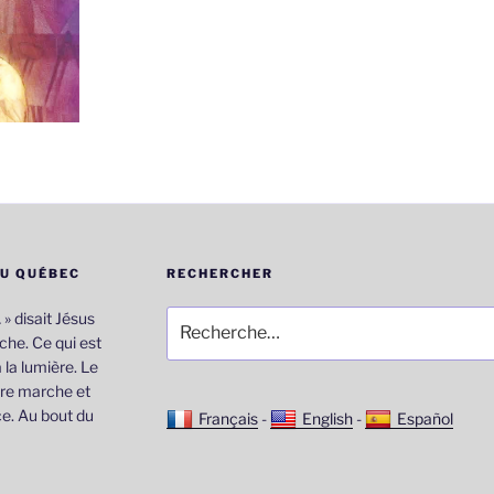
DU QUÉBEC
RECHERCHER
Recherche
… » disait Jésus
pour
he. Ce qui est
:
 la lumière. Le
re marche et
e. Au bout du
Français
-
English
-
Español