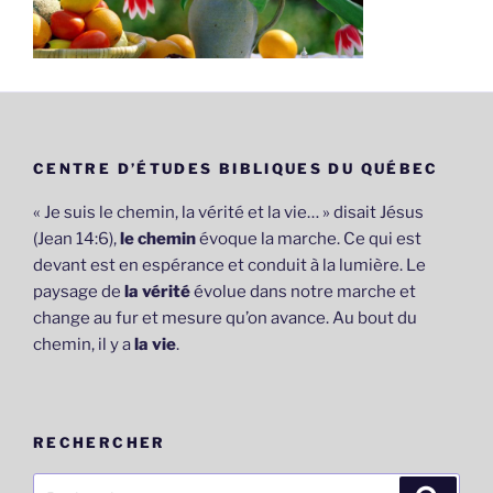
CENTRE D’ÉTUDES BIBLIQUES DU QUÉBEC
« Je suis le chemin, la vérité et la vie… » disait Jésus
(Jean 14:6),
le chemin
évoque la marche. Ce qui est
devant est en espérance et conduit à la lumière. Le
paysage de
la vérité
évolue dans notre marche et
change au fur et mesure qu’on avance. Au bout du
chemin, il y a
la vie
.
RECHERCHER
Recherche
Recher