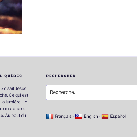
DU QUÉBEC
RECHERCHER
Recherche
… » disait Jésus
pour
he. Ce qui est
:
 la lumière. Le
re marche et
e. Au bout du
Français
-
English
-
Español