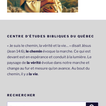
CENTRE D’ÉTUDES BIBLIQUES DU QUÉBEC
« Je suis le chemin, la vérité et la vie… » disait Jésus
(Jean 14:6),
le chemin
évoque la marche. Ce qui est
devant est en espérance et conduit à la lumière. Le
paysage de
la vérité
évolue dans notre marche et
change au fur et mesure qu’on avance. Au bout du
chemin, il y a
la vie
.
RECHERCHER
Recherche
Recher