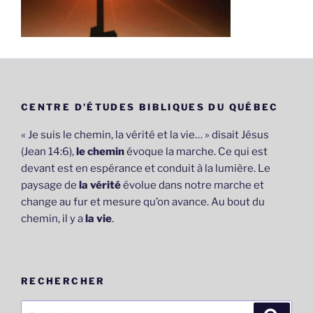
CENTRE D’ÉTUDES BIBLIQUES DU QUÉBEC
« Je suis le chemin, la vérité et la vie… » disait Jésus
(Jean 14:6),
le chemin
évoque la marche. Ce qui est
devant est en espérance et conduit à la lumière. Le
paysage de
la vérité
évolue dans notre marche et
change au fur et mesure qu’on avance. Au bout du
chemin, il y a
la vie
.
RECHERCHER
Recherche
Recher