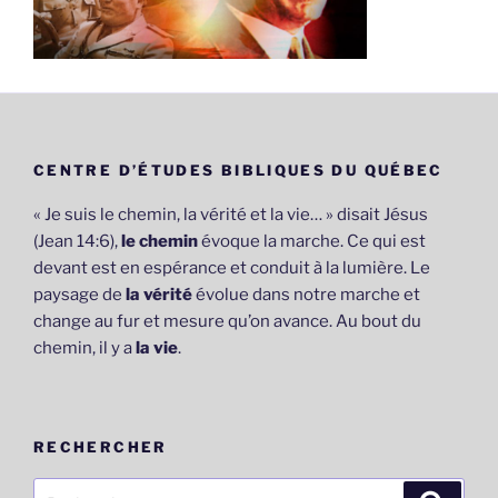
CENTRE D’ÉTUDES BIBLIQUES DU QUÉBEC
« Je suis le chemin, la vérité et la vie… » disait Jésus
(Jean 14:6),
le chemin
évoque la marche. Ce qui est
devant est en espérance et conduit à la lumière. Le
paysage de
la vérité
évolue dans notre marche et
change au fur et mesure qu’on avance. Au bout du
chemin, il y a
la vie
.
RECHERCHER
Recherche
Recher