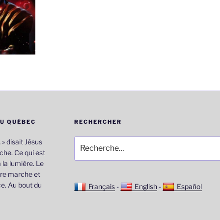
DU QUÉBEC
RECHERCHER
Recherche
… » disait Jésus
pour
he. Ce qui est
:
 la lumière. Le
re marche et
e. Au bout du
Français
-
English
-
Español